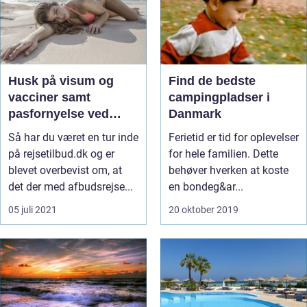
Husk på visum og
Find de bedste
vacciner samt
campingpladser i
pasfornyelse ved
Danmark
afbudsrejser
Så har du været en tur inde
Ferietid er tid for oplevelser
på rejsetilbud.dk og er
for hele familien. Dette
blevet overbevist om, at
behøver hverken at koste
det der med afbudsrejse...
en bondeg&ar...
05 juli 2021
20 oktober 2019