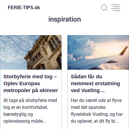
FERIE-TIPS.
dk
inspiration
Storbyferie med tog –
Sådan får du
Oplev Europas
nemmest erstatning
metropoler på skinner
ved Vueling
forsinkelser
At tage på storbyferie med
Har du været ude at flyve
tog er en komfortabel,
med det spanske
bæredygtig og
flyselskab Vueling, og har
oplevelsesrig måde...
du oplevet, at dit fly bl...