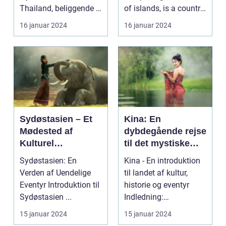
Thailand, beliggende i
of islands, is a country
hjertet af Sydøstasien,
deeply rooted in r...
16 januar 2024
16 januar 2024
byder...
Sydøstasien – Et
Kina: En
Mødested af
dybdegående rejse
Kulturel
til det mystiske
Mangfoldighed og
Østens vidunder
Sydøstasien: En
Kina - En introduktion
Breathtaking
Verden af Uendelige
til landet af kultur,
Naturskønhed
Eventyr Introduktion til
historie og eventyr
Sydøstasien ...
Indledning:
Velkommen til en
15 januar 2024
15 januar 2024
rejse...