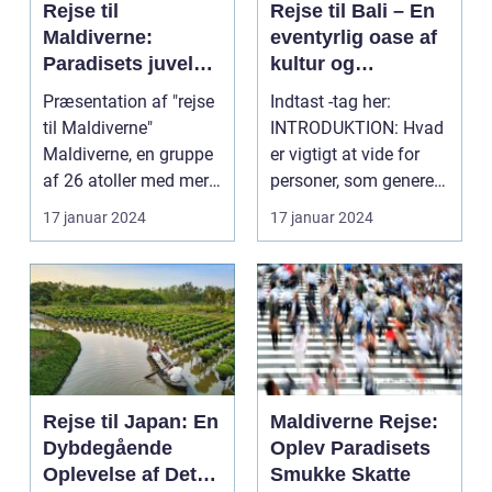
Rejse til
Rejse til Bali – En
Maldiverne:
eventyrlig oase af
Paradisets juveler
kultur og
venter dig
naturskønhed
Præsentation af "rejse
Indtast -tag her:
til Maldiverne"
INTRODUKTION: Hvad
Maldiverne, en gruppe
er vigtigt at vide for
af 26 atoller med mere
personer, som generelt
end 1.000 øer, ...
er interessered...
17 januar 2024
17 januar 2024
Rejse til Japan: En
Maldiverne Rejse:
Dybdegående
Oplev Paradisets
Oplevelse af Det
Smukke Skatte