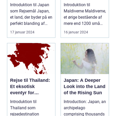
Fascinerende Øst
Introduktion til Japan
Introduktion til
som Rejsemål Japan,
Maldiverne Maldiverne,
et land, der byder på en
et ørige bestående af
perfekt blanding af
mere end 1200 små
moderne tek...
øer i Det Indiske O...
17 januar 2024
16 januar 2024
Rejse til Thailand:
Japan: A Deeper
Et eksotisk
Look into the Land
eventyr for
of the Rising Sun
rejsende og
Introduktion til
Introduction: Japan, an
eventyrlystne
Thailand som
archipelago
rejsedestination
comprising thousands