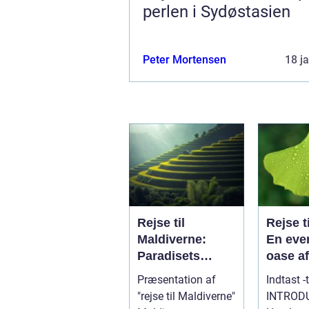
perlen i Sydøstasien
Peter Mortensen
18 j
Rejse til
Rejse ti
Maldiverne:
En even
Paradisets
oase af
juveler venter
og
Præsentation af
Indtast -
dig
naturs
"rejse til Maldiverne"
INTROD