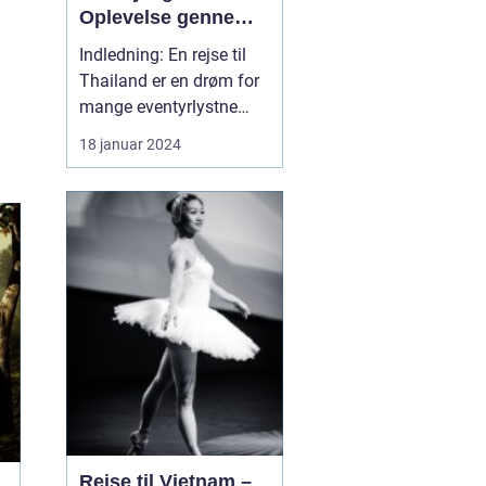
Oplevelse gennem
Tid og Sted
Indledning: En rejse til
Thailand er en drøm for
mange eventyrlystne
rejsende. Dette smukke
18 januar 2024
land i Sydøstasien byder
på en unik blanding af
kultur, historie,
traditioner, naturskønhed
og ikke mindst venlige
lokalbefolkning. I denne
dybdegående artike...
Rejse til Vietnam –