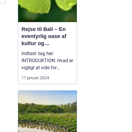
Rejse til Bali – En
eventyrlig oase af
kultur og
naturskønhed
Indtast -tag her:
INTRODUKTION: Hvad er
vigtigt at vide for
personer, som generelt er
17 januar 2024
interesserede i en rejse til
Bali? Bali, en af
Indonesiens mest
fantastiske
destinationer, er kendt
for sin enestående
blanding af kultur,
naturlig skønhed og ev...