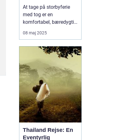
skinner
At tage på storbyferie
med tog er en
komfortabel, bæredygtig
og oplevelsesrig måde at
08 maj 2025
udforske Europas mest
ikoniske byer. Med tog
kan man rejse direkte fra
Danmark til storbyer
som Berlin, Paris, Wien
og Rom – og nyde rejsen
...
Thailand Rejse: En
Eventyrlig