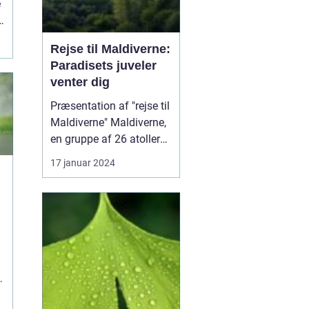
e
Rejse til Maldiverne:
Paradisets juveler
venter dig
Præsentation af "rejse til
Maldiverne" Maldiverne,
en gruppe af 26 atoller
med mere end 1.000 øer,
17 januar 2024
er en af verdens mest
eftertragtede rejsemål
for eventyrlystne og
s
rejsende. Denne øgruppe
beliggende i Det Indiske
Ocean udstråler ren
paradisisk skøn...