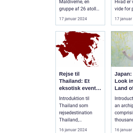
Maldiverne, en
Hvad er v
gruppe af 26 atoller
vide for 
med mere end
som gene
17 januar 2024
17 januar
1.000 øer, ...
interesse
Rejse til
Japan:
Thailand: Et
Look in
eksotisk eventyr
Land of
for rejsende og
Rising
Introduktion til
Introduc
eventyrlystne
Thailand som
an archi
rejsedestination
compris
Thailand,
thousan
beliggende i hjertet
islands, 
16 januar 2024
16 januar