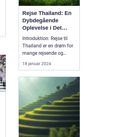
Rejse Thailand: En
Dybdegående
Oplevelse i Det
Smukke Land
Introduktion: Rejse til
Thailand er en drøm for
mange rejsende og
eventyrlystne sjæle.
18 januar 2024
Dette smukke land er
berømt for sin rigdom af
historie, kultur,
fantastiske strande og
senest også for rejsemål,
der er udenfor turisternes
radar. I denne artikel ...