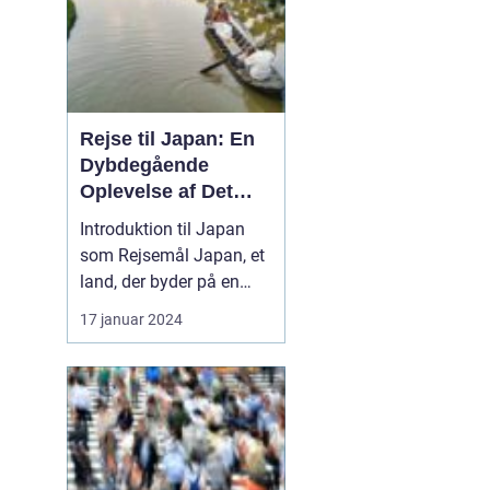
Rejse til Japan: En
Dybdegående
Oplevelse af Det
Fascinerende Øst
Introduktion til Japan
som Rejsemål Japan, et
land, der byder på en
perfekt blanding af
17 januar 2024
moderne teknologi og
historisk arv, har i årtier
været en
favoritdestination for
rejsende og
eventyrlystne fra hele