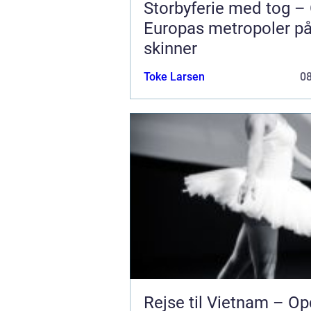
Storbyferie med tog –
Europas metropoler p
skinner
Toke Larsen
0
Rejse til Vietnam – O