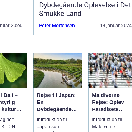
Dybdegående Oplevelse i Det
Smukke Land
anuar 2024
Peter Mortensen
18 januar 2024
l Bali –
Rejse til Japan:
Maldiverne
tyrlig
En
Rejse: Oplev
 kultur
Dybdegående
Paradisets
Oplevelse af Det
Smukke Skatte
tag her:
Introduktion til
Introduktion til
kønhed
Fascinerende
UKTION:
Japan som
Maldiverne
Øst