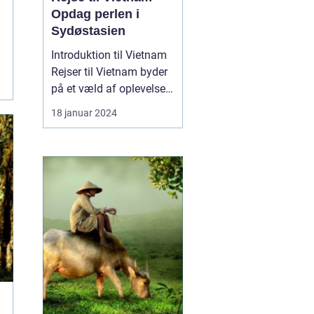
Opdag perlen i
Sydøstasien
Introduktion til Vietnam
Rejser til Vietnam byder
på et væld af oplevelser
for rejsende og
18 januar 2024
eventyrlystne sjæle.
Dette sydøstasiatiske
land er kendt for sin
enestående natur, rige
historie, spændende
kultur og venlige
lokalbefolkning. Fra det
livlige...