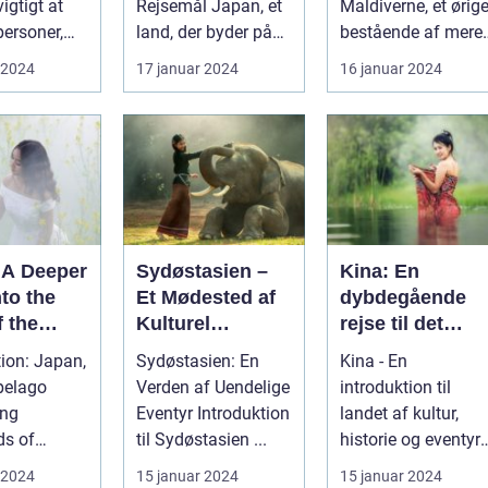
igtigt at
Rejsemål Japan, et
Maldiverne, et ørig
personer,
land, der byder på
bestående af mere
relt er
en perfekt blanding
end 1200 små øer i
 2024
17 januar 2024
16 januar 2024
red...
af moderne tek...
Det Indiske O...
 A Deeper
Sydøstasien –
Kina: En
to the
Et Mødested af
dybdegående
 the
Kulturel
rejse til det
 Sun
Mangfoldighed
mystiske Østen
tion: Japan,
Sydøstasien: En
Kina - En
og Breathtaking
vidunder
pelago
Verden af Uendelige
introduktion til
Naturskønhed
ing
Eventyr Introduktion
landet af kultur,
ds of
til Sydøstasien ...
historie og eventyr
is a country
Indledning:
 2024
15 januar 2024
15 januar 2024