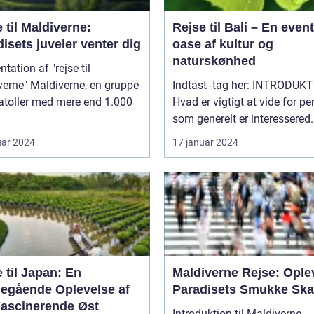
 til Maldiverne:
Rejse til Bali – En event
isets juveler venter dig
oase af kultur og
naturskønhed
tation af "rejse til
iverne, en gruppe
Indtast -tag her: INTRODUKTION:
atoller med mere end 1.000
Hvad er vigtigt at vide for pe
som generelt er interessered.
uar 2024
17 januar 2024
 til Japan: En
Maldiverne Rejse: Ople
egående Oplevelse af
Paradisets Smukke Ska
Fascinerende Øst
Introduktion til Maldiverne