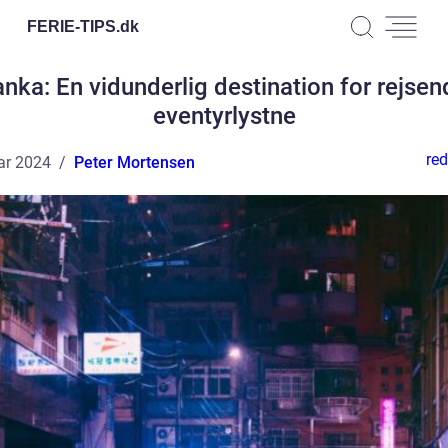
FERIE-TIPS.
dk
anka: En vidunderlig destination for rejse
eventyrlystne
red
ar 2024
Peter Mortensen