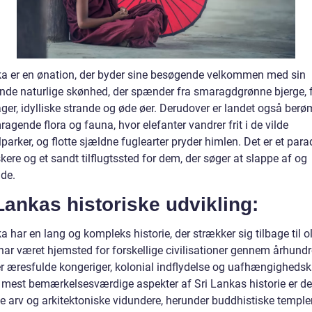
ka er en ønation, der byder sine besøgende velkommen med sin
nde naturlige skønhed, der spænder fra smaragdgrønne bjerge, 
ger, idylliske strande og øde øer. Derudover er landet også berø
ragende flora og fauna, hvor elefanter vandrer frit i de vilde
parker, og flotte sjældne fuglearter pryder himlen. Det er et para
kere og et sandt tilflugtssted for dem, der søger at slappe af og
de.
Lankas historiske udvikling:
a har en lang og kompleks historie, der strækker sig tilbage til o
har været hjemsted for forskellige civilisationer gennem århundr
r æresfulde kongeriger, kolonial indflydelse og uafhængigheds
e mest bemærkelsesværdige aspekter af Sri Lankas historie er de
le arv og arkitektoniske vidundere, herunder buddhistiske temple