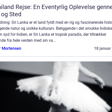
iland Rejse: En Eventyrlig Oplevelse gen
 og Sted
dning: Sri Lanka er et land fyldt med en rig og fascinerende histo
ende natur og unikke kulturarv. Beliggende i det smukke Indisk
 syd for Indien, er Sri Lanka et tropisk paradis, der tiltrækker
nde fra hele verden med sin va...
r Mortensen
18 januar