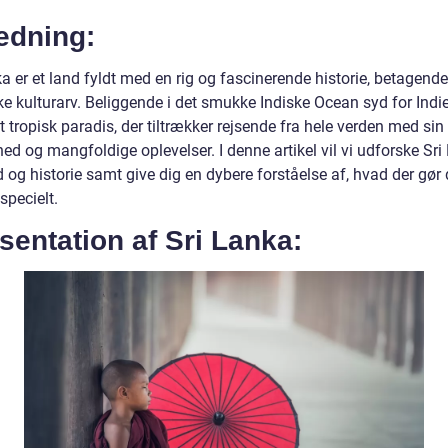
edning:
a er et land fyldt med en rig og fascinerende historie, betagende
e kulturarv. Beliggende i det smukke Indiske Ocean syd for Indien
 tropisk paradis, der tiltrækker rejsende fra hele verden med si
ed og mangfoldige oplevelser. I denne artikel vil vi udforske Sr
og historie samt give dig en dybere forståelse af, hvad der gør 
specielt.
entation af Sri Lanka: