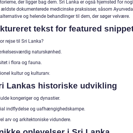
torierne, der ligger bag dem. Sri Lanka er også hjemsted for nog
 ældste dokumenterede medicinske praksisser, såsom Ayurveda,
 alternative og helende behandlinger til dem, der søger velvære.
ktureret tekst for featured snippet
or rejse til Sri Lanka?
kelsesværdig naturskønhed.
itet i flora og fauna.
ionel kultur og kulturarv.
ri Lankas historiske udvikling
ulde kongeriger og dynastier.
ial indflydelse og uafhængighedskampe.
el arv og arkitektoniske vidundere.
nikke oplevelser i Sri Lanka