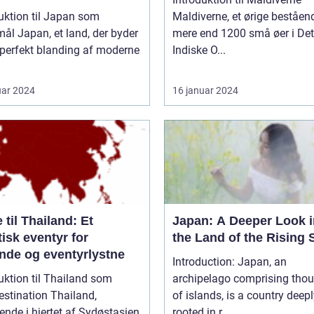
uktion til Japan som
Maldiverne, et ørige beståen
nd, der byder
mere end 1200 små øer i Det
 perfekt blanding af moderne
Indiske O...
uar 2024
16 januar 2024
 til Thailand: Et
Japan: A Deeper Look i
isk eventyr for
the Land of the Rising 
ende og eventyrlystne
Introduction: Japan, an
uktion til Thailand som
archipelago comprising tho
ination Thailand,
of islands, is a country deep
ende i hjertet af Sydøstasien,
rooted in r...