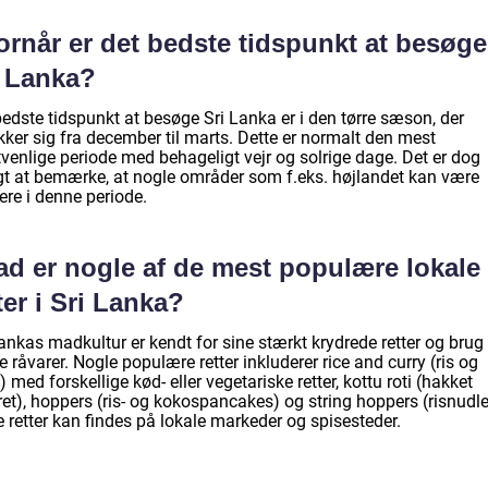
ornår er det bedste tidspunkt at besøge
i Lanka?
edste tidspunkt at besøge Sri Lanka er i den tørre sæson, der
kker sig fra december til marts. Dette er normalt den mest
tvenlige periode med behageligt vejr og solrige dage. Det er dog
igt at bemærke, at nogle områder som f.eks. højlandet kan være
ere i denne periode.
ad er nogle af de mest populære lokale
ter i Sri Lanka?
ankas madkultur er kendt for sine stærkt krydrede retter og brug
e råvarer. Nogle populære retter inkluderer rice and curry (ris og
) med forskellige kød- eller vegetariske retter, kottu roti (hakket
et), hoppers (ris- og kokospancakes) og string hoppers (risnudle
 retter kan findes på lokale markeder og spisesteder.