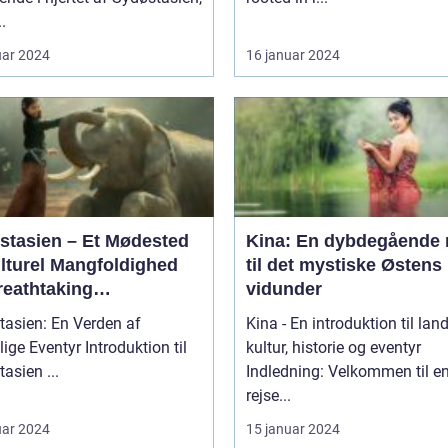
.
uar 2024
16 januar 2024
stasien – Et Mødested
Kina: En dybdegående 
ulturel Mangfoldighed
til det mystiske Østens
reathtaking
vidunder
rskønhed
tasien: En Verden af
Kina - En introduktion til lan
ventyr Introduktion til
kultur, historie og eventyr
Sydøstasien ...
Indledning: Velkommen til e
rejse...
uar 2024
15 januar 2024