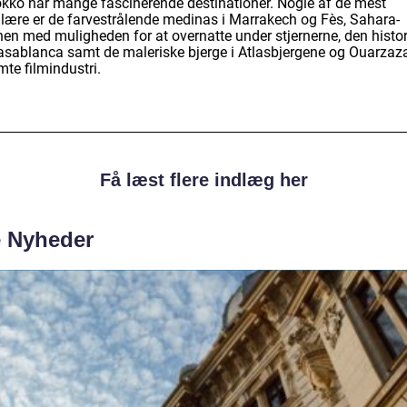
kko har mange fascinerende destinationer. Nogle af de mest
lære er de farvestrålende medinas i Marrakech og Fès, Sahara-
nen med muligheden for at overnatte under stjernerne, den histo
asablanca samt de maleriske bjerge i Atlasbjergene og Ouarzaz
te filmindustri.
Få læst flere indlæg her
e Nyheder