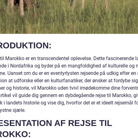
RODUKTION:
 til Marokko er en transcendentel oplevelse. Dette fascinerende l
nde i Nordafrika og byder på en mangfoldighed af kulturelle og n
e. Uanset om du er en eventyrlysten rejsende på udkig efter en
ion at udforske eller en kulturfanatiker, der ønsker at fordybe sig
oner og historie, vil Marokko uden tvivl imødekomme dine forvent
rtikel vil guide dig gennem en dybdegående rejse til Marokko, gi
ik i landets historie og vise dig, hvorfor det er et ideelt rejsemål f
ystne sjæle.
SENTATION AF REJSE TIL
ROKKO: