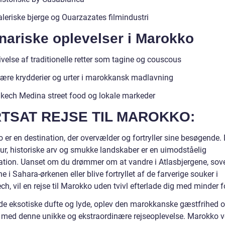
leriske bjerge og Ouarzazates filmindustri
nariske oplevelser i Marokko
velse af traditionelle retter som tagine og couscous
ære krydderier og urter i marokkansk madlavning
kech Medina street food og lokale markeder
TSAT REJSE TIL MAROKKO:
 er en destination, der overvælder og fortryller sine besøgende.
tur, historiske arv og smukke landskaber er en uimodståelig
tion. Uanset om du drømmer om at vandre i Atlasbjergene, sov
ne i Sahara-ørkenen eller blive fortryllet af de farverige souker i
h, vil en rejse til Marokko uden tvivl efterlade dig med minder fo
de eksotiske dufte og lyde, oplev den marokkanske gæstfrihed o
v med denne unikke og ekstraordinære rejseoplevelse. Marokko v