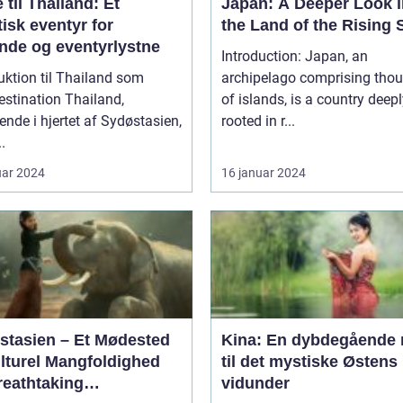
 til Thailand: Et
Japan: A Deeper Look i
isk eventyr for
the Land of the Rising 
ende og eventyrlystne
Introduction: Japan, an
uktion til Thailand som
archipelago comprising tho
ination Thailand,
of islands, is a country deep
ende i hjertet af Sydøstasien,
rooted in r...
.
uar 2024
16 januar 2024
stasien – Et Mødested
Kina: En dybdegående 
ulturel Mangfoldighed
til det mystiske Østens
reathtaking
vidunder