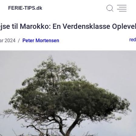
FERIE-TIPS.
dk
jse til Marokko: En Verdensklasse Opleve
red
ar 2024
Peter Mortensen