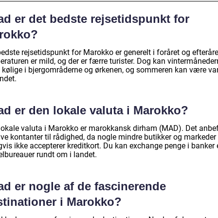
d er det bedste rejsetidspunkt for
rokko?
edste rejsetidspunkt for Marokko er generelt i foråret og efteråre
raturen er mild, og der er færre turister. Dog kan vintermåneder
 kølige i bjergområderne og ørkenen, og sommeren kan være va
ndet.
ad er den lokale valuta i Marokko?
lokale valuta i Marokko er marokkansk dirham (MAD). Det anbe
ave kontanter til rådighed, da nogle mindre butikker og markeder
vis ikke accepterer kreditkort. Du kan exchange penge i banker e
elbureauer rundt om i landet.
ad er nogle af de fascinerende
stinationer i Marokko?