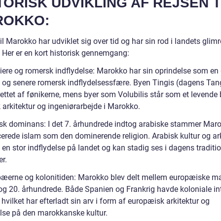
TORISK UDVIKLING AF REJSEN T
ROKKO:
il Marokko har udviklet sig over tid og har sin rod i landets glim
. Her er en kort historisk gennemgang:
kiere og romersk indflydelse: Marokko har sin oprindelse som en 
k og senere romersk indflydelsessfære. Byen Tingis (dagens Tan
ettet af fønikerne, mens byer som Volubilis står som et levende 
 arkitektur og ingeniørarbejde i Marokko.
isk dominans: I det 7. århundrede indtog arabiske stammer Mar
cerede islam som den dominerende religion. Arabisk kultur og ark
 en stor indflydelse på landet og kan stadig ses i dagens traditi
er.
pæerne og kolonitiden: Marokko blev delt mellem europæiske ma
 og 20. århundrede. Både Spanien og Frankrig havde koloniale in
, hvilket har efterladt sin arv i form af europæisk arkitektur og
else på den marokkanske kultur.