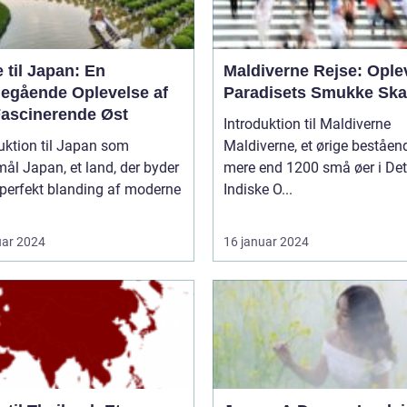
 til Japan: En
Maldiverne Rejse: Ople
egående Oplevelse af
Paradisets Smukke Ska
Fascinerende Øst
Introduktion til Maldiverne
uktion til Japan som
Maldiverne, et ørige beståen
nd, der byder
mere end 1200 små øer i Det
 perfekt blanding af moderne
Indiske O...
uar 2024
16 januar 2024