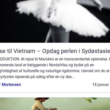
se til Vietnam – Opdag perlen i Sydøstasi
DUKTION: At rejse til Marokko er en transcendentel oplevelse. 
nerende land er beliggende i Nordafrika og byder på en
foldighed af kulturelle og naturlige rigdomme. Uanset om du er
yrlysten rejsende på udkig efter en ny des...
r Mortensen
18 januar