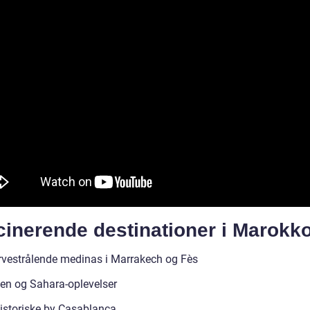
cinerende destinationer i Marokk
rvestrålende medinas i Marrakech og Fès
en og Sahara-oplevelser
istoriske by Casablanca