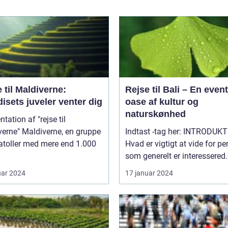
 til Maldiverne:
Rejse til Bali – En event
isets juveler venter dig
oase af kultur og
naturskønhed
tation af "rejse til
iverne, en gruppe
Indtast -tag her: INTRODUKTION:
atoller med mere end 1.000
Hvad er vigtigt at vide for pe
som generelt er interessered.
uar 2024
17 januar 2024