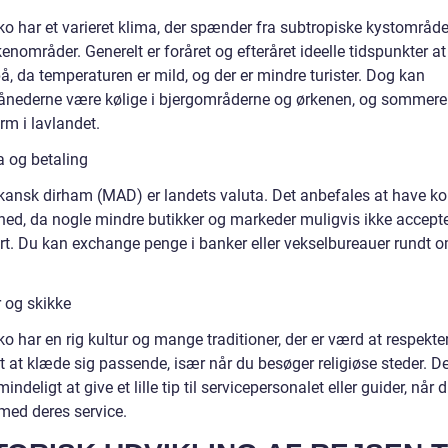
o har et varieret klima, der spænder fra subtropiske kystområder
kenområder. Generelt er foråret og efteråret ideelle tidspunkter a
å, da temperaturen er mild, og der er mindre turister. Dog kan
ånederne være kølige i bjergområderne og ørkenen, og sommer
rm i lavlandet.
a og betaling
kansk dirham (MAD) er landets valuta. Det anbefales at have ko
ghed, da nogle mindre butikker og markeder muligvis ikke accepte
ort. Du kan exchange penge i banker eller vekselbureauer rundt o
r og skikke
o har en rig kultur og mange traditioner, der er værd at respekte
gt at klæde sig passende, især når du besøger religiøse steder. De
indeligt at give et lille tip til servicepersonalet eller guider, når d
 med deres service.