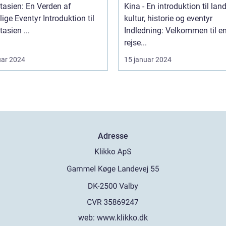
rskønhed
tasien: En Verden af
Kina - En introduktion til lan
ventyr Introduktion til
kultur, historie og eventyr
Sydøstasien ...
Indledning: Velkommen til e
rejse...
uar 2024
15 januar 2024
Adresse
web:
www.klikko.dk