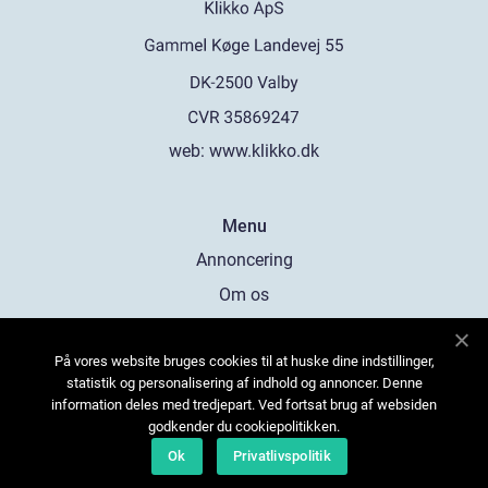
web:
www.klikko.dk
Menu
Annoncering
Om os
Cookies
På vores website bruges cookies til at huske dine indstillinger,
Kontakt os
statistik og personalisering af indhold og annoncer. Denne
Sitemap
information deles med tredjepart. Ved fortsat brug af websiden
godkender du cookiepolitikken.
Ok
Privatlivspolitik