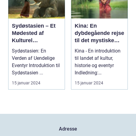
Sydøstasien – Et
Kina: En
Mødested af
dybdegående rejse
Kulturel
til det mystiske
Mangfoldighed og
Østens vidunder
Sydøstasien: En
Kina - En introduktion
Breathtaking
Verden af Uendelige
til landet af kultur,
Naturskønhed
Eventyr Introduktion til
historie og eventyr
Sydøstasien ...
Indledning:
Velkommen til en
15 januar 2024
15 januar 2024
rejse...
Adresse