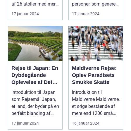
af 26 atoller med mere
personer, som generelt
end 1.000 øer, ...
er interessered...
17 januar 2024
17 januar 2024
Rejse til Japan: En
Maldiverne Rejse:
Dybdegående
Oplev Paradisets
Oplevelse af Det
Smukke Skatte
Fascinerende Øst
Introduktion til Japan
Introduktion til
som Rejsemål Japan,
Maldiverne Maldiverne,
et land, der byder på en
et ørige bestående af
perfekt blanding af
mere end 1200 små
moderne tek...
øer i Det Indiske O...
17 januar 2024
16 januar 2024