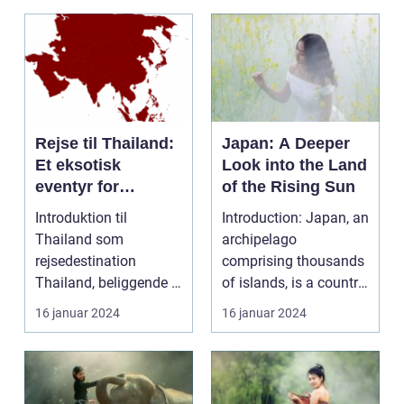
Rejse til Thailand:
Japan: A Deeper
Et eksotisk
Look into the Land
eventyr for
of the Rising Sun
rejsende og
Introduktion til
Introduction: Japan, an
eventyrlystne
Thailand som
archipelago
rejsedestination
comprising thousands
Thailand, beliggende i
of islands, is a country
hjertet af Sydøstasien,
deeply rooted in r...
16 januar 2024
16 januar 2024
byder...