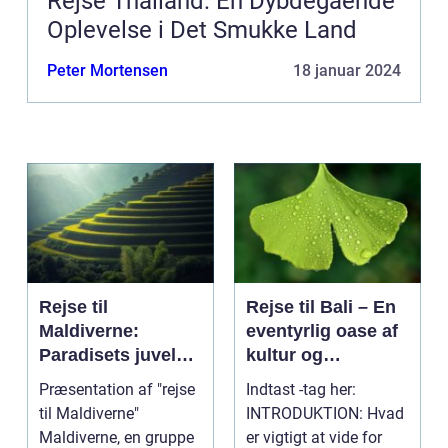
Rejse Thailand: En Dybdegående
Oplevelse i Det Smukke Land
Peter Mortensen
18 januar 2024
Rejse til
Rejse til Bali – En
Maldiverne:
eventyrlig oase af
Paradisets juveler
kultur og
venter dig
naturskønhed
Præsentation af "rejse
Indtast -tag her:
til Maldiverne"
INTRODUKTION: Hvad
Maldiverne, en gruppe
er vigtigt at vide for