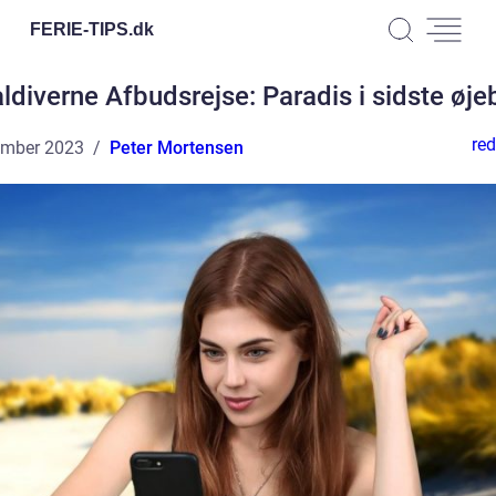
FERIE-TIPS.
dk
ldiverne Afbudsrejse: Paradis i sidste øjeb
red
ember 2023
Peter Mortensen