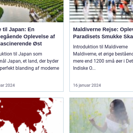
 til Japan: En
Maldiverne Rejse: Ople
egående Oplevelse af
Paradisets Smukke Ska
Fascinerende Øst
Introduktion til Maldiverne
uktion til Japan som
Maldiverne, et ørige beståen
nd, der byder
mere end 1200 små øer i Det
 perfekt blanding af moderne
Indiske O...
uar 2024
16 januar 2024