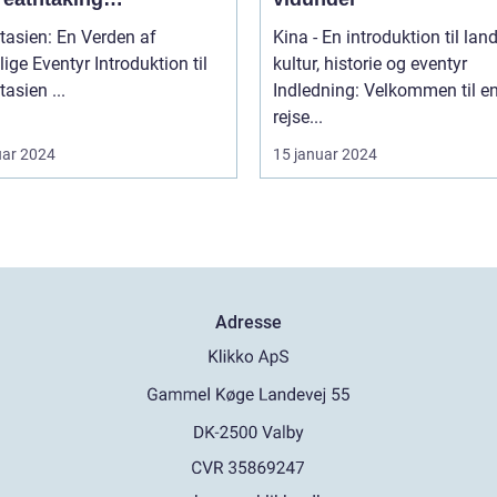
rskønhed
tasien: En Verden af
Kina - En introduktion til lan
ventyr Introduktion til
kultur, historie og eventyr
Sydøstasien ...
Indledning: Velkommen til e
rejse...
uar 2024
15 januar 2024
Adresse