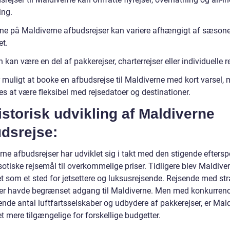
ng.
rne på Maldiverne afbudsrejser kan variere afhængigt af sæson
t.
 kan være en del af pakkerejser, charterrejser eller individuelle re
 muligt at booke en afbudsrejse til Maldiverne med kort varsel, 
s at være fleksibel med rejsedatoer og destinationer.
istorisk udvikling af Maldiverne
dsrejse:
ne afbudsrejser har udviklet sig i takt med den stigende eftersp
sotiske rejsemål til overkommelige priser. Tidligere blev Maldive
et som et sted for jetsettere og luksusrejsende. Rejsende med s
er havde begrænset adgang til Maldiverne. Men med konkurren
ende antal luftfartsselskaber og udbydere af pakkerejser, er Mal
t mere tilgængelige for forskellige budgetter.