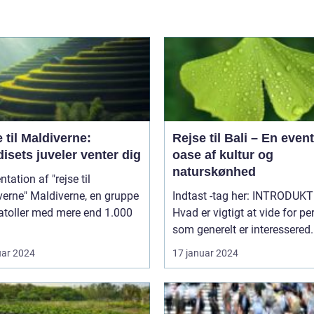
 til Maldiverne:
Rejse til Bali – En event
isets juveler venter dig
oase af kultur og
naturskønhed
tation af "rejse til
iverne, en gruppe
Indtast -tag her: INTRODUKTION:
atoller med mere end 1.000
Hvad er vigtigt at vide for pe
som generelt er interessered.
uar 2024
17 januar 2024