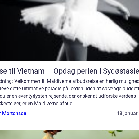
se til Vietnam – Opdag perlen i Sydøstasi
dning: Velkommen til Maldiverne afbudsrejse en herlig mulighed
leve dette ultimative paradis på jorden uden at sprænge budgett
du er en eventyrlysten rejsende, der ønsker at udforske verdens
este øer, er en Maldiverne afbud...
r Mortensen
18 januar