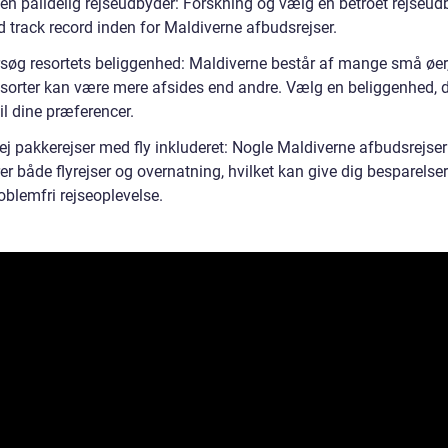
en pålidelig rejseudbyder: Forskning og vælg en betroet rejseud
 track record inden for Maldiverne afbudsrejser.
søg resortets beliggenhed: Maldiverne består af mange små øer
esorter kan være mere afsides end andre. Vælg en beliggenhed, 
il dine præferencer.
ej pakkerejser med fly inkluderet: Nogle Maldiverne afbudsrejser
er både flyrejser og overnatning, hvilket kan give dig besparelse
oblemfri rejseoplevelse.