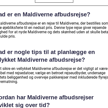
ad er en Maldiverne afbudsrejse?
ldiverne afbudsrejse er en rejse til Maldiverne, der bestilles so
e øjebliksferie til en nedsat pris. Denne type rejse giver rejsende
ghed for at nyde Maldiverne og dets skønhed uden at skulle beta
ulde pris.
d er nogle tips til at planlægge en
llykket Maldiverne afbudsrejse?
t sikre en vellykket Maldiverne afbudsrejse er det vigtigt at være
sibel med rejsedatoer, vælge en betroet rejseudbyder, undersøge
rtets beliggenhed og overveje pakkerejser med inkluderede flyrej
vernatning.
ordan har Maldiverne afbudsrejser
iklet sig over tid?