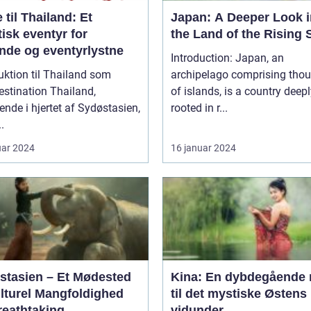
 til Thailand: Et
Japan: A Deeper Look i
isk eventyr for
the Land of the Rising 
ende og eventyrlystne
Introduction: Japan, an
uktion til Thailand som
archipelago comprising tho
ination Thailand,
of islands, is a country deep
ende i hjertet af Sydøstasien,
rooted in r...
.
uar 2024
16 januar 2024
stasien – Et Mødested
Kina: En dybdegående 
ulturel Mangfoldighed
til det mystiske Østens
reathtaking
vidunder