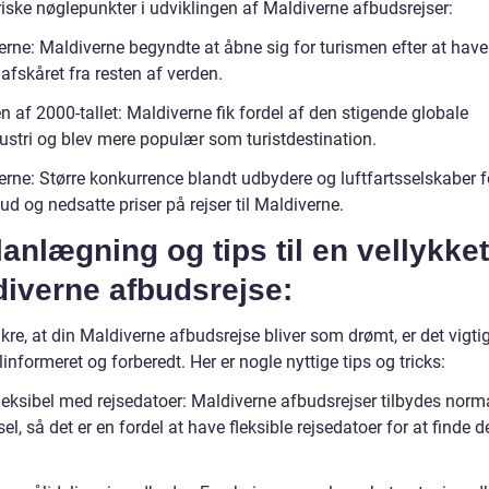
riske nøglepunkter i udviklingen af Maldiverne afbudsrejser:
erne: Maldiverne begyndte at åbne sig for turismen efter at hav
afskåret fra resten af verden.
n af 2000-tallet: Maldiverne fik fordel af den stigende globale
dustri og blev mere populær som turistdestination.
rne: Større konkurrence blandt udbydere og luftfartsselskaber fø
lbud og nedsatte priser på rejser til Maldiverne.
lanlægning og tips til en vellykket
diverne afbudsrejse:
ikre, at din Maldiverne afbudsrejse bliver som drømt, er det vigtig
informeret og forberedt. Her er nogle nyttige tips og tricks:
leksibel med rejsedatoer: Maldiverne afbudsrejser tilbydes norm
sel, så det er en fordel at have fleksible rejsedatoer for at finde 