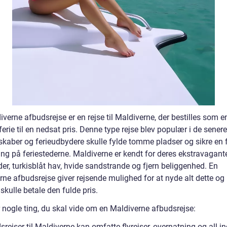
verne afbudsrejse er en rejse til Maldiverne, der bestilles som e
ferie til en nedsat pris. Denne type rejse blev populær i de senere
lskaber og ferieudbydere skulle fylde tomme pladser og sikre en 
ng på feriestederne. Maldiverne er kendt for deres ekstravagant
der, turkisblåt hav, hvide sandstrande og fjern beliggenhed. En
ne afbudsrejse giver rejsende mulighed for at nyde alt dette og 
skulle betale den fulde pris.
r nogle ting, du skal vide om en Maldiverne afbudsrejse:
rejser til Maldiverne kan omfatte flyrejser, overnatning og all-in