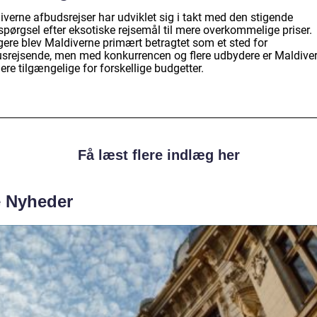
iverne afbudsrejser har udviklet sig i takt med den stigende
spørgsel efter eksotiske rejsemål til mere overkommelige priser.
gere blev Maldiverne primært betragtet som et sted for
usrejsende, men med konkurrencen og flere udbydere er Maldive
re tilgængelige for forskellige budgetter.
Få læst flere indlæg her
e Nyheder