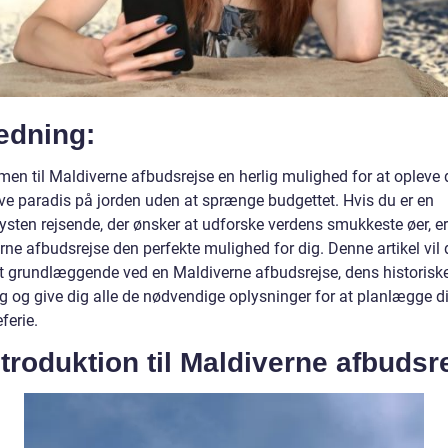
edning:
en til Maldiverne afbudsrejse en herlig mulighed for at opleve 
ive paradis på jorden uden at sprænge budgettet. Hvis du er en
ysten rejsende, der ønsker at udforske verdens smukkeste øer, er
rne afbudsrejse den perfekte mulighed for dig. Denne artikel vil
et grundlæggende ved en Maldiverne afbudsrejse, dens historisk
ng og give dig alle de nødvendige oplysninger for at planlægge d
erie.
ntroduktion til Maldiverne afbudsr