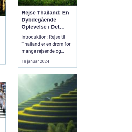
Rejse Thailand: En
Dybdegående
Oplevelse i Det
Smukke Land
Introduktion: Rejse til
Thailand er en drøm for
mange rejsende og
eventyrlystne sjæle.
18 januar 2024
Dette smukke land er
berømt for sin rigdom af
historie, kultur,
fantastiske strande og
senest også for rejsemål,
der er udenfor turisternes
radar. I denne artikel ...