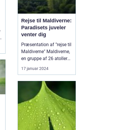
Rejse til Maldiverne:
Paradisets juveler
e
venter dig
Præsentation af "rejse til
Maldiverne" Maldiverne,
en gruppe af 26 atoller
med mere end 1.000 øer,
17 januar 2024
er en af verdens mest
eftertragtede rejsemål
for eventyrlystne og
rejsende. Denne øgruppe
beliggende i Det Indiske
Ocean udstråler ren
paradisisk skøn...
s