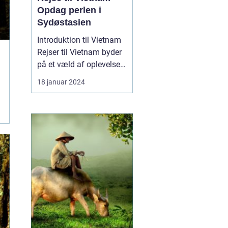
Opdag perlen i
Sydøstasien
Introduktion til Vietnam
Rejser til Vietnam byder
på et væld af oplevelser
for rejsende og
18 januar 2024
eventyrlystne sjæle.
Dette sydøstasiatiske
land er kendt for sin
enestående natur, rige
historie, spændende
kultur og venlige
lokalbefolkning. Fra det
livlige...