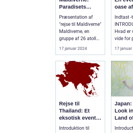
Paradisets
oase af
juveler venter
og
Præsentation af
Indtast -
dig
naturs
"rejse til Maldiverne"
INTROD
Maldiverne, en
Hvad er v
gruppe af 26 atoller
vide for 
med mere end
som gene
17 januar 2024
17 januar
1.000 øer, ...
interesse
Rejse til
Japan:
Thailand: Et
Look in
eksotisk eventyr
Land of
for rejsende og
Rising
Introduktion til
Introduc
eventyrlystne