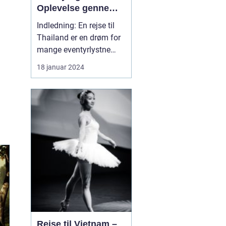
Oplevelse gennem
Tid og Sted
Indledning: En rejse til
Thailand er en drøm for
mange eventyrlystne
rejsende. Dette smukke
18 januar 2024
land i Sydøstasien byder
på en unik blanding af
kultur, historie,
traditioner, naturskønhed
og ikke mindst venlige
lokalbefolkning. I denne
dybdegående artike...
Rejse til Vietnam –