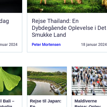
pdag
Rejse Thailand: En
Dybdegående Oplevelse i Det
Smukke Land
anuar 2024
Peter Mortensen
18 januar 2024
l Bali –
Rejse til Japan:
Maldiverne
tyrlig
En
Rejse: Oplev