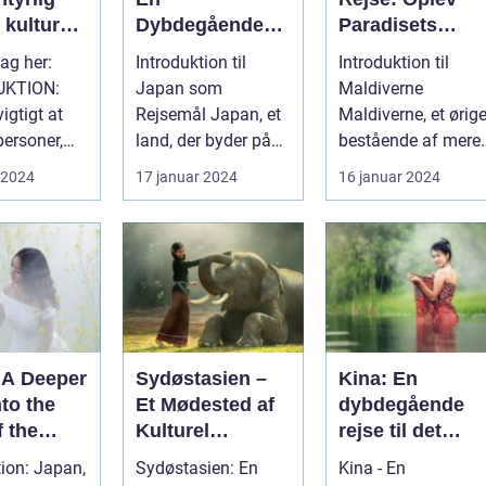
 kultur
Dybdegående
Paradisets
Oplevelse af Det
Smukke Skatte
tag her:
Introduktion til
Introduktion til
kønhed
Fascinerende
UKTION:
Japan som
Maldiverne
Øst
igtigt at
Rejsemål Japan, et
Maldiverne, et ørig
personer,
land, der byder på
bestående af mere
relt er
en perfekt blanding
end 1200 små øer i
 2024
17 januar 2024
16 januar 2024
red...
af moderne tek...
Det Indiske O...
 A Deeper
Sydøstasien –
Kina: En
to the
Et Mødested af
dybdegående
 the
Kulturel
rejse til det
 Sun
Mangfoldighed
mystiske Østen
tion: Japan,
Sydøstasien: En
Kina - En
og Breathtaking
vidunder