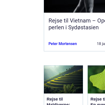
Rejse til Vietnam – O
perlen i Sydøstasien
Peter Mortensen
18 j
Rejse til
Rejse ti
Maldiverne:
En even