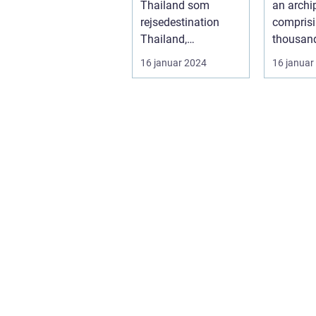
Thailand som
an archi
rejsedestination
compris
Thailand,
thousan
beliggende i hjertet
islands, 
16 januar 2024
16 januar
af Sydøstasien,
deeply ro
byder...