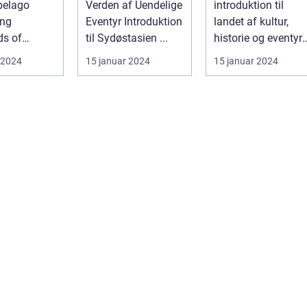
pelago
Verden af Uendelige
introduktion til
Naturskønhed
ing
Eventyr Introduktion
landet af kultur,
ds of
til Sydøstasien ...
historie og eventyr
is a country
Indledning:
 2024
15 januar 2024
15 januar 2024
oted in r...
Velkommen til en
rejse...