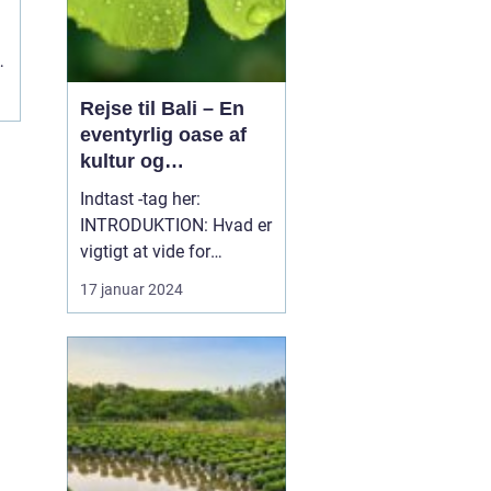
Rejse til Bali – En
eventyrlig oase af
kultur og
naturskønhed
Indtast -tag her:
INTRODUKTION: Hvad er
vigtigt at vide for
personer, som generelt er
17 januar 2024
interesserede i en rejse til
Bali? Bali, en af
Indonesiens mest
fantastiske
destinationer, er kendt
for sin enestående
blanding af kultur,
naturlig skønhed og ev...