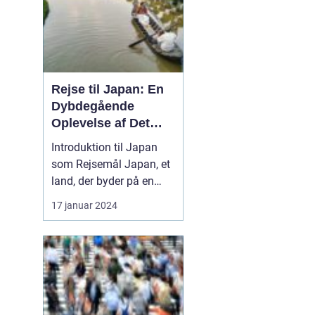
Rejse til Japan: En
Dybdegående
Oplevelse af Det
Fascinerende Øst
Introduktion til Japan
som Rejsemål Japan, et
land, der byder på en
perfekt blanding af
17 januar 2024
moderne teknologi og
historisk arv, har i årtier
været en
favoritdestination for
rejsende og
eventyrlystne fra hele