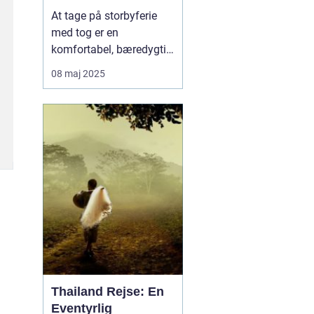
skinner
At tage på storbyferie
med tog er en
komfortabel, bæredygtig
og oplevelsesrig måde at
08 maj 2025
udforske Europas mest
ikoniske byer. Med tog
kan man rejse direkte fra
Danmark til storbyer
som Berlin, Paris, Wien
og Rom – og nyde rejsen
...
Thailand Rejse: En
Eventyrlig