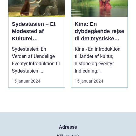
Sydøstasien – Et
Kina: En
Mødested af
dybdegående rejse
Kulturel
til det mystiske
Mangfoldighed og
Østens vidunder
Sydøstasien: En
Kina - En introduktion
Breathtaking
Verden af Uendelige
til landet af kultur,
Naturskønhed
Eventyr Introduktion til
historie og eventyr
Sydøstasien ...
Indledning:
Velkommen til en
15 januar 2024
15 januar 2024
rejse...
Adresse