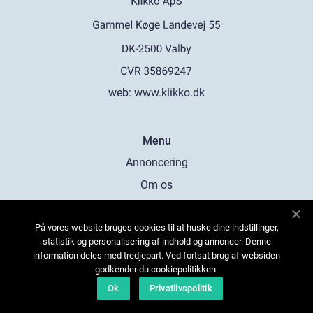
web:
www.klikko.dk
Menu
Annoncering
Om os
Cookies
På vores website bruges cookies til at huske dine indstillinger,
Kontakt os
statistik og personalisering af indhold og annoncer. Denne
Sitemap
information deles med tredjepart. Ved fortsat brug af websiden
godkender du cookiepolitikken.
Ok
Privatlivspolitik