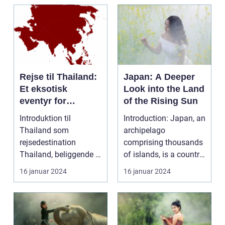
Rejse til Thailand:
Japan: A Deeper
Et eksotisk
Look into the Land
eventyr for
of the Rising Sun
rejsende og
Introduktion til
Introduction: Japan, an
eventyrlystne
Thailand som
archipelago
rejsedestination
comprising thousands
Thailand, beliggende i
of islands, is a country
hjertet af Sydøstasien,
deeply rooted in r...
16 januar 2024
16 januar 2024
byder...