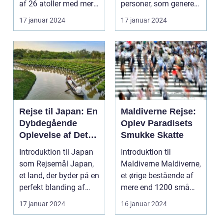
af 26 atoller med mere
personer, som generelt
end 1.000 øer, ...
er interessered...
17 januar 2024
17 januar 2024
Rejse til Japan: En
Maldiverne Rejse:
Dybdegående
Oplev Paradisets
Oplevelse af Det
Smukke Skatte
Fascinerende Øst
Introduktion til Japan
Introduktion til
som Rejsemål Japan,
Maldiverne Maldiverne,
et land, der byder på en
et ørige bestående af
perfekt blanding af
mere end 1200 små
moderne tek...
øer i Det Indiske O...
17 januar 2024
16 januar 2024