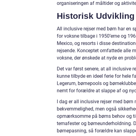
organiseringen af måltider og aktivite
Historisk Udvikling
All inclusive rejser med børn har en 
for voksne tilbage i 1950’erne og 196
Mexico, og resorts i disse destination
rejsende. Konceptet omfattede alle målt
voksne, der ønskede at nyde en proble
Det var først senere, at all inclusive 
kunne tilbyde en ideel ferie for hele f
Legerum, børnepools og børneklubber bl
nemt for forældre at slappe af og nyd
I dag er all inclusive rejser med bør
bekvemmelighed, men også sikkerhed 
opmærksomme på børns behov og tilbyde
temafester og børneunderholdning. Der 
børnepasning, så forældre kan slappe 