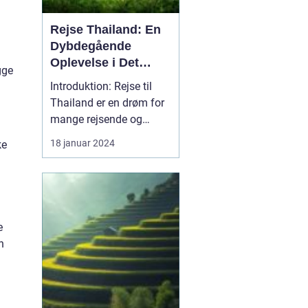
Rejse Thailand: En
Dybdegående
Oplevelse i Det
gge
Smukke Land
Introduktion: Rejse til
Thailand er en drøm for
mange rejsende og
eventyrlystne sjæle.
18 januar 2024
ke
Dette smukke land er
berømt for sin rigdom af
historie, kultur,
fantastiske strande og
senest også for rejsemål,
e
der er udenfor turisternes
n
radar. I denne artikel ...