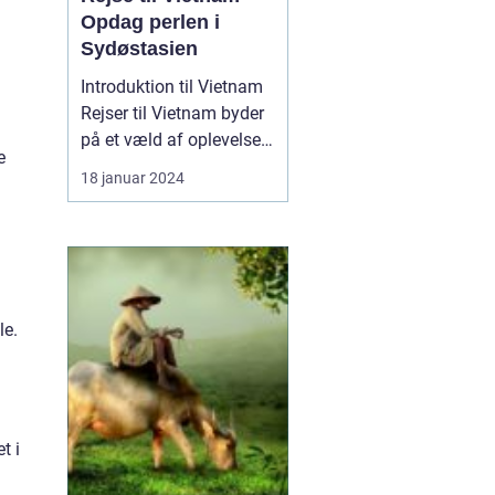
Opdag perlen i
Sydøstasien
Introduktion til Vietnam
Rejser til Vietnam byder
på et væld af oplevelser
e
for rejsende og
18 januar 2024
eventyrlystne sjæle.
Dette sydøstasiatiske
land er kendt for sin
enestående natur, rige
historie, spændende
kultur og venlige
le.
lokalbefolkning. Fra det
livlige...
t i