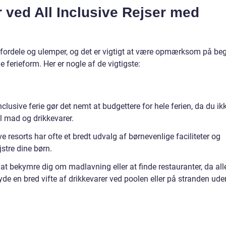
 ved All Inclusive Rejser med
ne fordele og ulemper, og det er vigtigt at være opmærksom på be
e ferieform. Her er nogle af de vigtigste:
lusive ferie gør det nemt at budgettere for hele ferien, da du ik
l mad og drikkevarer.
ive resorts har ofte et bredt udvalg af børnevenlige faciliteter og
jstre dine børn.
t bekymre dig om madlavning eller at finde restauranter, da all
yde en bred vifte af drikkevarer ved poolen eller på stranden ude