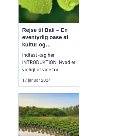
Rejse til Bali – En
eventyrlig oase af
kultur og
naturskønhed
Indtast -tag her:
INTRODUKTION: Hvad er
vigtigt at vide for
personer, som generelt er
17 januar 2024
interesserede i en rejse til
Bali? Bali, en af
Indonesiens mest
fantastiske
destinationer, er kendt
for sin enestående
blanding af kultur,
naturlig skønhed og ev...