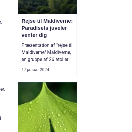
Rejse til Maldiverne:
,
Paradisets juveler
venter dig
Præsentation af "rejse til
Maldiverne" Maldiverne,
en gruppe af 26 atoller
med mere end 1.000 øer,
17 januar 2024
er en af verdens mest
eftertragtede rejsemål
for eventyrlystne og
er.
rejsende. Denne øgruppe
beliggende i Det Indiske
Ocean udstråler ren
paradisisk skøn...
g