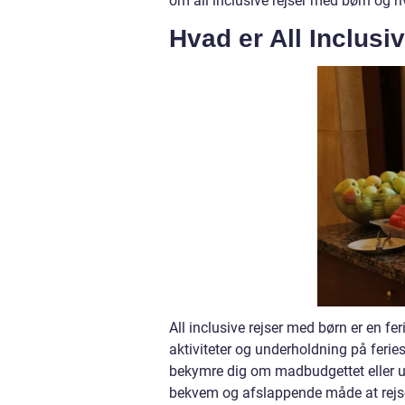
om all inclusive rejser med børn og h
Hvad er All Inclus
All inclusive rejser med børn er en fer
aktiviteter og underholdning på ferie
bekymre dig om madbudgettet eller und
bekvem og afslappende måde at rejse