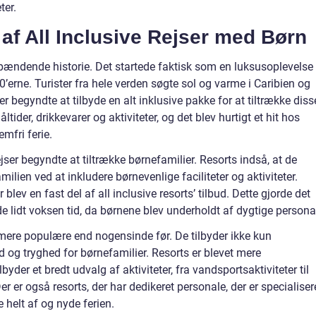
ter.
 af All Inclusive Rejser med Børn
spændende historie. Det startede faktisk som en luksusoplevelse
0’erne. Turister fra hele verden søgte sol og varme i Caribien og
er begyndte at tilbyde en alt inklusive pakke for at tiltrække diss
ider, drikkevarer og aktiviteter, og det blev hurtigt et hit hos
mfri ferie.
rejser begyndte at tiltrække børnefamilier. Resorts indså, at de
amilien ved at inkludere børnevenlige faciliteter og aktiviteter.
ev en fast del af all inclusive resorts’ tilbud. Dette gjorde det
e lidt voksen tid, da børnene blev underholdt af dygtige persona
n mere populære end nogensinde før. De tilbyder ikke kun
og tryghed for børnefamilier. Resorts er blevet mere
r et bredt udvalg af aktiviteter, fra vandsportsaktiviteter til
er også resorts, der har dedikeret personale, der er specialisere
helt af og nyde ferien.