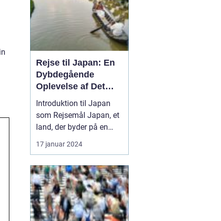
in
Rejse til Japan: En
Dybdegående
Oplevelse af Det
Fascinerende Øst
Introduktion til Japan
som Rejsemål Japan, et
land, der byder på en
perfekt blanding af
17 januar 2024
moderne teknologi og
historisk arv, har i årtier
været en
favoritdestination for
rejsende og
eventyrlystne fra hele