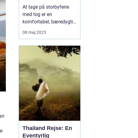
skinner
At tage på storbyferie
med tog er en
komfortabel, bæredygtig
og oplevelsesrig måde at
08 maj 2025
udforske Europas mest
ikoniske byer. Med tog
kan man rejse direkte fra
Danmark til storbyer
som Berlin, Paris, Wien
og Rom – og nyde rejsen
...
an
Thailand Rejse: En
re
Eventyrlig