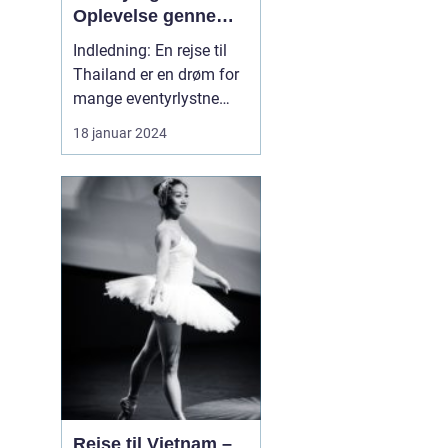
Oplevelse gennem
Tid og Sted
Indledning: En rejse til
Thailand er en drøm for
mange eventyrlystne
rejsende. Dette smukke
18 januar 2024
land i Sydøstasien byder
på en unik blanding af
kultur, historie,
traditioner, naturskønhed
og ikke mindst venlige
lokalbefolkning. I denne
dybdegående artike...
Rejse til Vietnam –