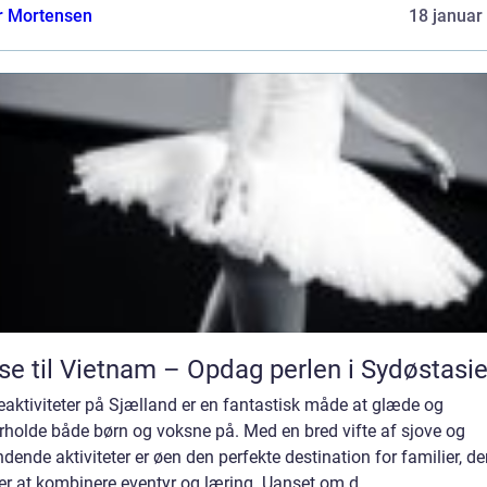
r Mortensen
18 januar
se til Vietnam – Opdag perlen i Sydøstasi
aktiviteter på Sjælland er en fantastisk måde at glæde og
rholde både børn og voksne på. Med en bred vifte af sjove og
ende aktiviteter er øen den perfekte destination for familier, de
r at kombinere eventyr og læring. Uanset om d...