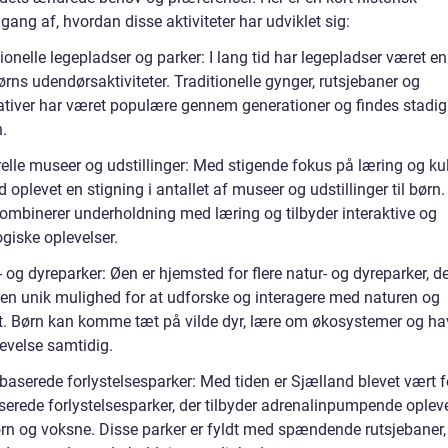
ng af, hvordan disse aktiviteter har udviklet sig:
ionelle legepladser og parker: I lang tid har legepladser været en
ørns udendørsaktiviteter. Traditionelle gynger, rutsjebaner og
tativer har været populære gennem generationer og findes stadig
.
elle museer og udstillinger: Med stigende fokus på læring og kul
 oplevet en stigning i antallet af museer og udstillinger til børn.
kombinerer underholdning med læring og tilbyder interaktive og
iske oplevelser.
 og dyreparker: Øen er hjemsted for flere natur- og dyreparker, d
r en unik mulighed for at udforske og interagere med naturen og
et. Børn kan komme tæt på vilde dyr, lære om økosystemer og ha
levelse samtidig.
aserede forlystelsesparker: Med tiden er Sjælland blevet vært f
erede forlystelsesparker, der tilbyder adrenalinpumpende opleve
rn og voksne. Disse parker er fyldt med spændende rutsjebaner,