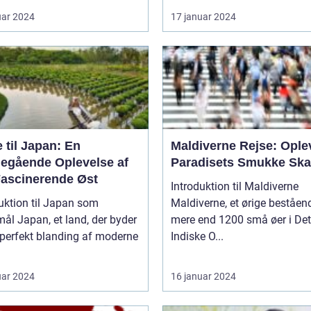
uar 2024
17 januar 2024
 til Japan: En
Maldiverne Rejse: Ople
egående Oplevelse af
Paradisets Smukke Ska
Fascinerende Øst
Introduktion til Maldiverne
uktion til Japan som
Maldiverne, et ørige beståen
nd, der byder
mere end 1200 små øer i Det
 perfekt blanding af moderne
Indiske O...
uar 2024
16 januar 2024