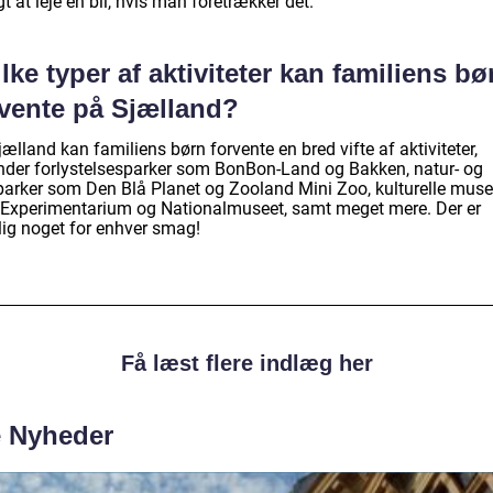
t at leje en bil, hvis man foretrækker det.
lke typer af aktiviteter kan familiens bø
rvente på Sjælland?
ælland kan familiens børn forvente en bred vifte af aktiviteter,
nder forlystelsesparker som BonBon-Land og Bakken, natur- og
parker som Den Blå Planet og Zooland Mini Zoo, kulturelle muse
Experimentarium og Nationalmuseet, samt meget mere. Der er
lig noget for enhver smag!
Få læst flere indlæg her
e Nyheder