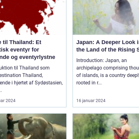
 til Thailand: Et
Japan: A Deeper Look i
isk eventyr for
the Land of the Rising 
ende og eventyrlystne
Introduction: Japan, an
uktion til Thailand som
archipelago comprising tho
ination Thailand,
of islands, is a country deep
ende i hjertet af Sydøstasien,
rooted in r...
.
uar 2024
16 januar 2024