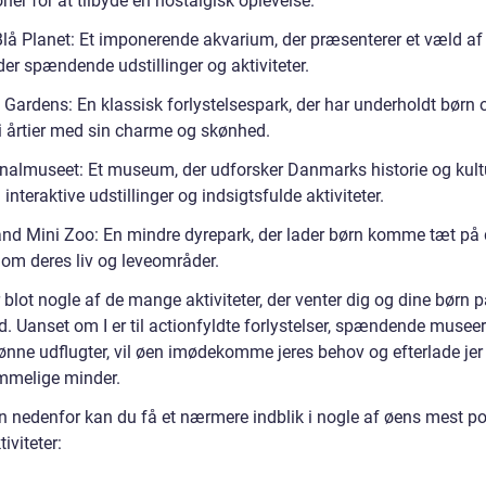
oner for at tilbyde en nostalgisk oplevelse.
Blå Planet: Et imponerende akvarium, der præsenterer et væld af
der spændende udstillinger og aktiviteter.
i Gardens: En klassisk forlystelsespark, der har underholdt børn 
i årtier med sin charme og skønhed.
onalmuseet: Et museum, der udforsker Danmarks historie og kult
nteraktive udstillinger og indsigtsfulde aktiviteter.
and Mini Zoo: En mindre dyrepark, der lader børn komme tæt på
 om deres liv og leveområder.
 blot nogle af de mange aktiviteter, der venter dig og dine børn 
. Uanset om I er til actionfyldte forlystelser, spændende museer 
ønne udflugter, vil øen imødekomme jeres behov og efterlade je
mmelige minder.
en nedenfor kan du få et nærmere indblik i nogle af øens mest p
iviteter: