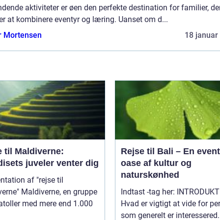
ende aktiviteter er øen den perfekte destination for familier, de
r at kombinere eventyr og læring. Uanset om d...
r Mortensen
18 januar
 til Maldiverne:
Rejse til Bali – En event
isets juveler venter dig
oase af kultur og
naturskønhed
tation af "rejse til
iverne, en gruppe
Indtast -tag her: INTRODUKTION:
atoller med mere end 1.000
Hvad er vigtigt at vide for pe
som generelt er interessered.