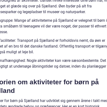
ldighed af aktiviteter: Uanset hvilke interesser dine børn har, vi
get at glæde sig over på Sjælland. Øen byder på alt fra
lsesparker og legepladser til museer og naturparker.
gruppe: Mange af aktiviteterne på Sjælland er velegnet til børn i
ra småbørn til teenagere vil der være noget, der passer til ethver
esse.
aciliteter: Transport på Sjælland er forholdsvis nemt, da øen er
t af en bro til det danske fastland. Offentlig transport er tilgæn
gså muligt at leje bil.
afhængighed: Nogle aktiviteter kan være sæsonbestemte. Det 
vigtigt at undersøge åbningstider og datoer, inden du planlægger
orien om aktiviteter for børn på
lland
ter for børn på Sjælland har udviklet sig gennem årene i takt me
ets ændrede behov og præferencer. Her er en kort historisk