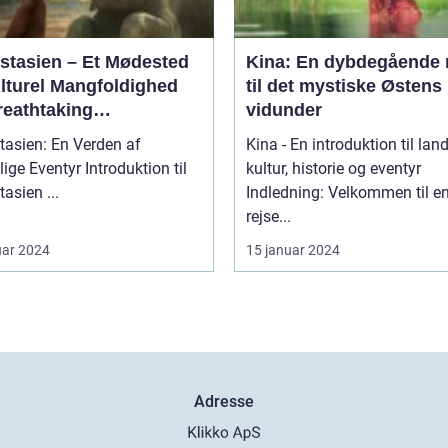
stasien – Et Mødested
Kina: En dybdegående 
ulturel Mangfoldighed
til det mystiske Østens
reathtaking
vidunder
rskønhed
tasien: En Verden af
Kina - En introduktion til lan
ventyr Introduktion til
kultur, historie og eventyr
Sydøstasien ...
Indledning: Velkommen til e
rejse...
uar 2024
15 januar 2024
Adresse