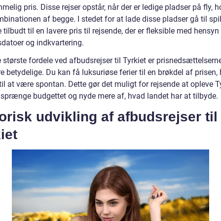
elig pris. Disse rejser opstår, når der er ledige pladser på fly, ho
mbinationen af begge. I stedet for at lade disse pladser gå til spi
e tilbudt til en lavere pris til rejsende, der er fleksible med hensyn 
datoer og indkvartering.
 største fordele ved afbudsrejser til Tyrkiet er prisnedsættelserne
 betydelige. Du kan få luksuriøse ferier til en brøkdel af prisen,
g til at være spontan. Dette gør det muligt for rejsende at opleve T
 sprænge budgettet og nyde mere af, hvad landet har at tilbyde.
orisk udvikling af afbudsrejser til
iet