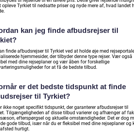
ilbydes til rejsende til en lavere pris. Dette giver rejsende mulig
t opleve Tyrkiet til nedsatte priser og nyde mere af, hvad landet 
de.
rdan kan jeg finde afbudsrejser til
kiet?
n finde afbudsrejser til Tyrkiet ved at holde øje med rejseportal
ialiserede hjemmesider, der tilbyder denne type rejser. Vær også
ibel med dine rejseplaner og vær åben for forskellige
arteringsmuligheder for at få de bedste tilbud.
rnår er det bedste tidspunkt at finde
udsrejser til Tyrkiet?
r ikke noget specifikt tidspunkt, der garanterer afbudsrejser til
et. Tilgængeligheden af disse tilbud varierer og afhænger af fak
sæson, efterspørgsel og aktuelle omstændigheder. Det er dog m
nde gode tilbud, især når du er fleksibel med dine rejseplaner og
afsted hurtigt.