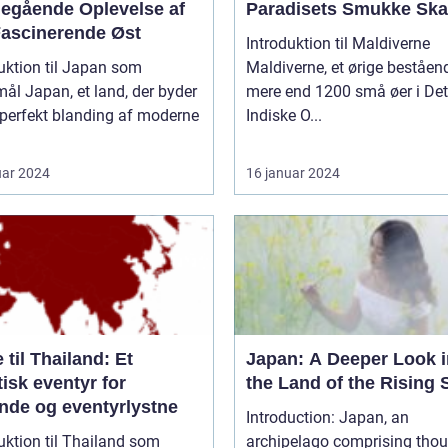
egående Oplevelse af
Paradisets Smukke Ska
Fascinerende Øst
Introduktion til Maldiverne
uktion til Japan som
Maldiverne, et ørige beståen
nd, der byder
mere end 1200 små øer i Det
 perfekt blanding af moderne
Indiske O...
uar 2024
16 januar 2024
 til Thailand: Et
Japan: A Deeper Look i
isk eventyr for
the Land of the Rising 
ende og eventyrlystne
Introduction: Japan, an
uktion til Thailand som
archipelago comprising tho