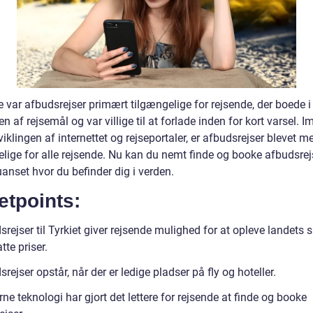
e var afbudsrejser primært tilgængelige for rejsende, der boede i
 af rejsemål og var villige til at forlade inden for kort varsel. Im
klingen af internettet og rejseportaler, er afbudsrejser blevet m
elige for alle rejsende. Nu kan du nemt finde og booke afbudsrej
uanset hvor du befinder dig i verden.
etpoints:
rejser til Tyrkiet giver rejsende mulighed for at opleve landets
tte priser.
rejser opstår, når der er ledige pladser på fly og hoteller.
e teknologi har gjort det lettere for rejsende at finde og booke