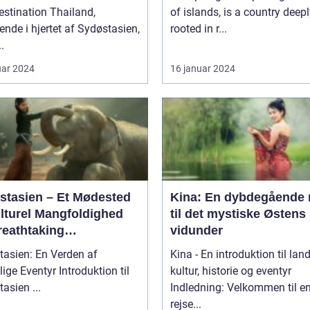
ination Thailand,
of islands, is a country deep
ende i hjertet af Sydøstasien,
rooted in r...
.
uar 2024
16 januar 2024
stasien – Et Mødested
Kina: En dybdegående 
ulturel Mangfoldighed
til det mystiske Østens
reathtaking
vidunder
rskønhed
tasien: En Verden af
Kina - En introduktion til lan
ventyr Introduktion til
kultur, historie og eventyr
Sydøstasien ...
Indledning: Velkommen til e
rejse...