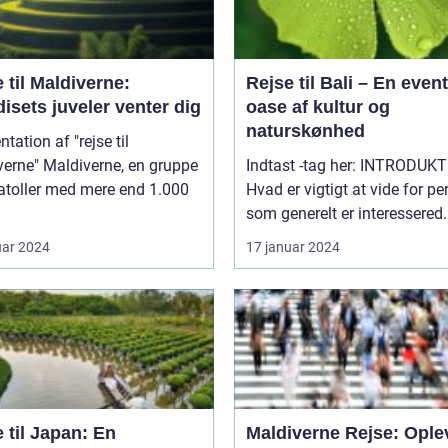
 til Maldiverne:
Rejse til Bali – En event
isets juveler venter dig
oase af kultur og
naturskønhed
tation af "rejse til
iverne, en gruppe
Indtast -tag her: INTRODUKTION:
atoller med mere end 1.000
Hvad er vigtigt at vide for pe
som generelt er interessered.
uar 2024
17 januar 2024
 til Japan: En
Maldiverne Rejse: Ople