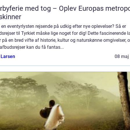
rbyferie med tog – Oplev Europas metropo
skinner
 en eventyrlysten rejsende på udkig efter nye oplevelser? Så er
srejser til Tyrkiet måske lige noget for dig! Dette fascinerende 
 på en bred vifte af historie, kultur og naturskønne omgivelser, 
fbudsrejser kan du få fantas...
 Larsen
08 maj