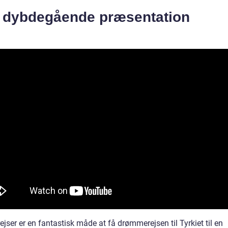
n dybdegående præsentation
jser er en fantastisk måde at få drømmerejsen til Tyrkiet til en