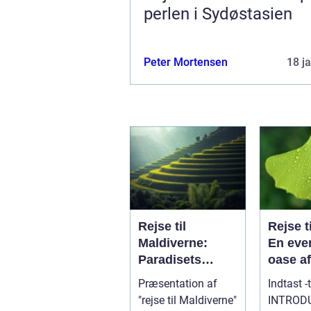
perlen i Sydøstasien
Peter Mortensen
18 j
Rejse til
Rejse ti
Maldiverne:
En even
Paradisets
oase af
juveler venter
og
Præsentation af
Indtast -
dig
naturs
"rejse til Maldiverne"
INTROD