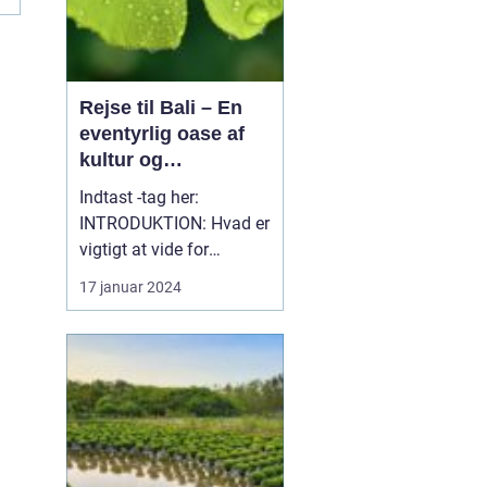
Rejse til Bali – En
eventyrlig oase af
kultur og
naturskønhed
Indtast -tag her:
INTRODUKTION: Hvad er
vigtigt at vide for
personer, som generelt er
17 januar 2024
interesserede i en rejse til
Bali? Bali, en af
Indonesiens mest
fantastiske
destinationer, er kendt
for sin enestående
blanding af kultur,
naturlig skønhed og ev...