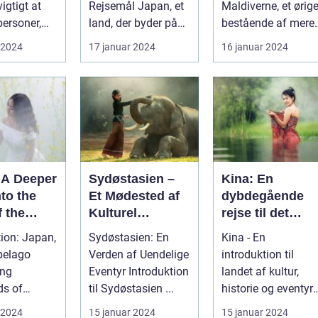
igtigt at
Rejsemål Japan, et
Maldiverne, et ørig
personer,
land, der byder på
bestående af mere
relt er
en perfekt blanding
end 1200 små øer i
 2024
17 januar 2024
16 januar 2024
red...
af moderne tek...
Det Indiske O...
 A Deeper
Sydøstasien –
Kina: En
to the
Et Mødested af
dybdegående
 the
Kulturel
rejse til det
 Sun
Mangfoldighed
mystiske Østen
tion: Japan,
Sydøstasien: En
Kina - En
og Breathtaking
vidunder
pelago
Verden af Uendelige
introduktion til
Naturskønhed
ing
Eventyr Introduktion
landet af kultur,
ds of
til Sydøstasien ...
historie og eventyr
is a country
Indledning:
 2024
15 januar 2024
15 januar 2024