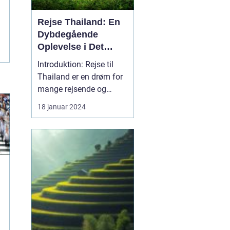
Rejse Thailand: En
Dybdegående
Oplevelse i Det
Smukke Land
Introduktion: Rejse til
Thailand er en drøm for
mange rejsende og
eventyrlystne sjæle.
18 januar 2024
Dette smukke land er
berømt for sin rigdom af
historie, kultur,
fantastiske strande og
senest også for rejsemål,
der er udenfor turisternes
radar. I denne artikel ...