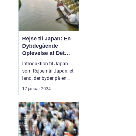
Rejse til Japan: En
Dybdegående
Oplevelse af Det
Fascinerende Øst
Introduktion til Japan
som Rejsemål Japan, et
land, der byder på en
perfekt blanding af
17 januar 2024
moderne teknologi og
historisk arv, har i årtier
været en
favoritdestination for
rejsende og
eventyrlystne fra hele