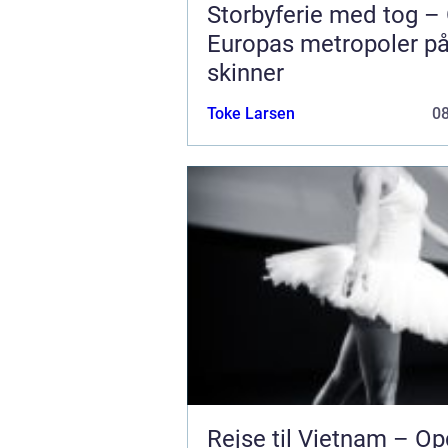
Storbyferie med tog –
Europas metropoler p
skinner
Toke Larsen
0
Rejse til Vietnam – O