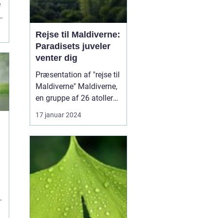
e
Rejse til Maldiverne:
Paradisets juveler
venter dig
Præsentation af "rejse til
Maldiverne" Maldiverne,
en gruppe af 26 atoller
med mere end 1.000 øer,
17 januar 2024
er en af verdens mest
eftertragtede rejsemål
for eventyrlystne og
rejsende. Denne øgruppe
s
beliggende i Det Indiske
Ocean udstråler ren
paradisisk skøn...