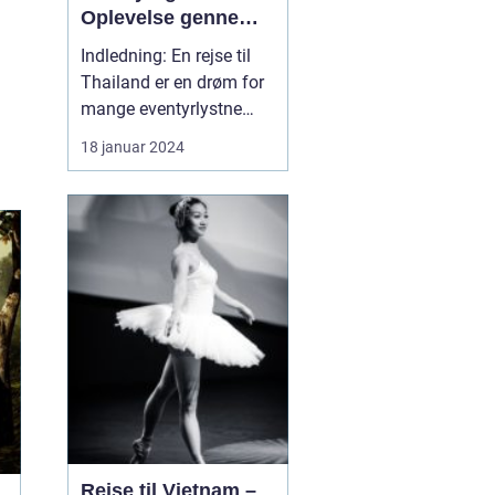
Oplevelse gennem
Tid og Sted
Indledning: En rejse til
Thailand er en drøm for
mange eventyrlystne
rejsende. Dette smukke
18 januar 2024
land i Sydøstasien byder
på en unik blanding af
kultur, historie,
traditioner, naturskønhed
og ikke mindst venlige
lokalbefolkning. I denne
dybdegående artike...
Rejse til Vietnam –