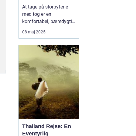
skinner
At tage på storbyferie
med tog er en
komfortabel, bæredygtig
og oplevelsesrig måde at
08 maj 2025
udforske Europas mest
ikoniske byer. Med tog
kan man rejse direkte fra
Danmark til storbyer
som Berlin, Paris, Wien
og Rom – og nyde rejsen
...
Thailand Rejse: En
Eventyrlig