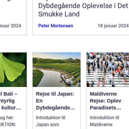
Dybdegående Oplevelse i Det
Smukke Land
anuar 2024
Peter Mortensen
18 januar 2024
l Bali –
Rejse til Japan:
Maldiverne
tyrlig
En
Rejse: Oplev
 kultur
Dybdegående
Paradisets
Oplevelse af Det
Smukke Skatte
tag her:
Introduktion til
Introduktion til
kønhed
Fascinerende
UKTION:
Japan som
Maldiverne
Øst