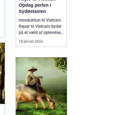
Opdag perlen i
Sydøstasien
Introduktion til Vietnam
Rejser til Vietnam byder
på et væld af oplevelser
for rejsende og
18 januar 2024
eventyrlystne sjæle.
Dette sydøstasiatiske
land er kendt for sin
enestående natur, rige
historie, spændende
kultur og venlige
lokalbefolkning. Fra det
livlige...