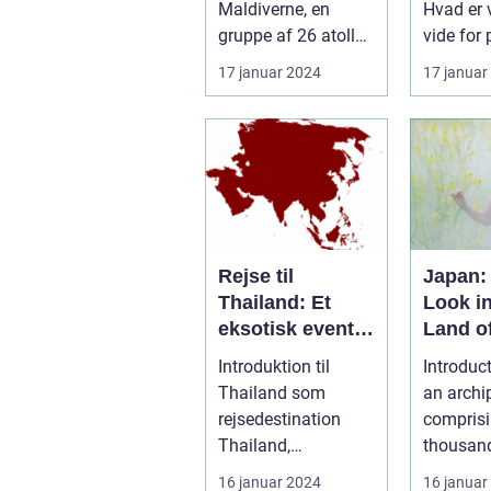
Maldiverne, en
Hvad er v
gruppe af 26 atoller
vide for 
med mere end
som gene
17 januar 2024
17 januar
1.000 øer, ...
interesse
Rejse til
Japan:
Thailand: Et
Look in
eksotisk eventyr
Land of
for rejsende og
Rising
Introduktion til
Introduc
eventyrlystne
Thailand som
an archi
rejsedestination
compris
Thailand,
thousan
beliggende i hjertet
islands, 
16 januar 2024
16 januar