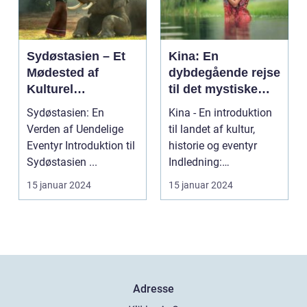
Sydøstasien – Et
Kina: En
Mødested af
dybdegående rejse
Kulturel
til det mystiske
Mangfoldighed og
Østens vidunder
Sydøstasien: En
Kina - En introduktion
Breathtaking
Verden af Uendelige
til landet af kultur,
Naturskønhed
Eventyr Introduktion til
historie og eventyr
Sydøstasien ...
Indledning:
Velkommen til en
15 januar 2024
15 januar 2024
rejse...
Adresse