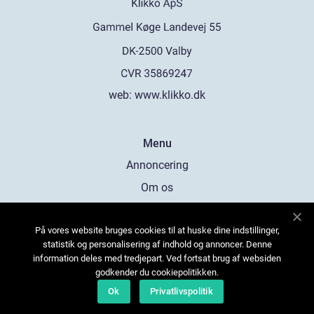
web:
www.klikko.dk
Menu
Annoncering
Om os
Cookies
På vores website bruges cookies til at huske dine indstillinger,
Kontakt os
statistik og personalisering af indhold og annoncer. Denne
Sitemap
information deles med tredjepart. Ved fortsat brug af websiden
godkender du cookiepolitikken.
Ok
Privatlivspolitik