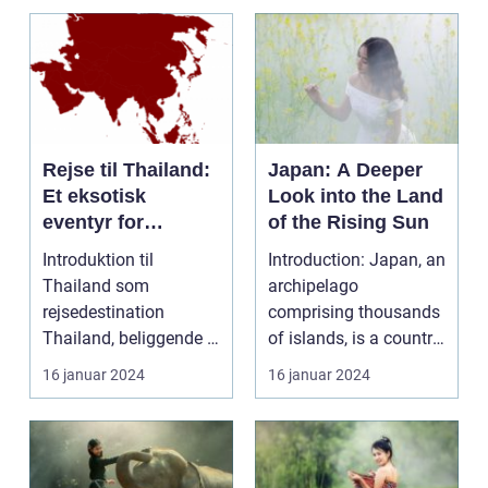
Rejse til Thailand:
Japan: A Deeper
Et eksotisk
Look into the Land
eventyr for
of the Rising Sun
rejsende og
Introduktion til
Introduction: Japan, an
eventyrlystne
Thailand som
archipelago
rejsedestination
comprising thousands
Thailand, beliggende i
of islands, is a country
hjertet af Sydøstasien,
deeply rooted in r...
16 januar 2024
16 januar 2024
byder...