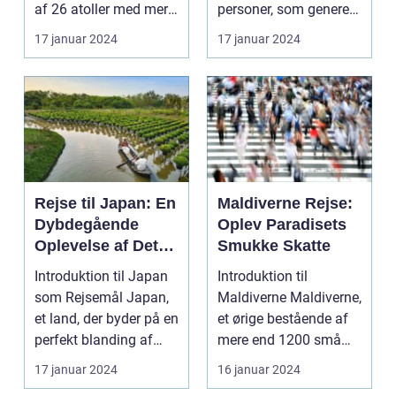
af 26 atoller med mere
personer, som generelt
end 1.000 øer, ...
er interessered...
17 januar 2024
17 januar 2024
Rejse til Japan: En
Maldiverne Rejse:
Dybdegående
Oplev Paradisets
Oplevelse af Det
Smukke Skatte
Fascinerende Øst
Introduktion til Japan
Introduktion til
som Rejsemål Japan,
Maldiverne Maldiverne,
et land, der byder på en
et ørige bestående af
perfekt blanding af
mere end 1200 små
moderne tek...
øer i Det Indiske O...
17 januar 2024
16 januar 2024