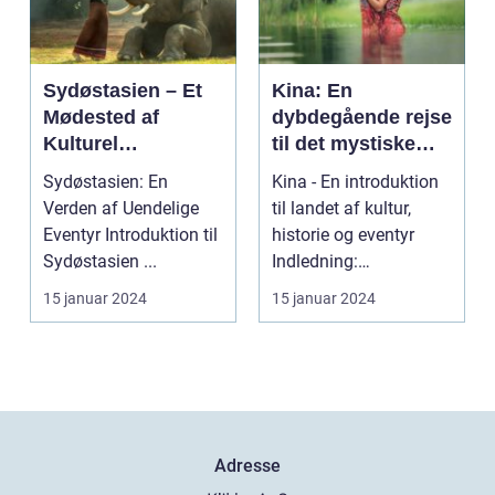
Sydøstasien – Et
Kina: En
Mødested af
dybdegående rejse
Kulturel
til det mystiske
Mangfoldighed og
Østens vidunder
Sydøstasien: En
Kina - En introduktion
Breathtaking
Verden af Uendelige
til landet af kultur,
Naturskønhed
Eventyr Introduktion til
historie og eventyr
Sydøstasien ...
Indledning:
Velkommen til en
15 januar 2024
15 januar 2024
rejse...
Adresse