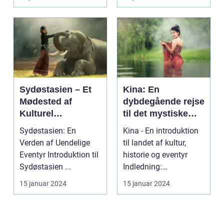
byder...
Sydøstasien – Et
Kina: En
Mødested af
dybdegående rejse
Kulturel
til det mystiske
Mangfoldighed og
Østens vidunder
Sydøstasien: En
Kina - En introduktion
Breathtaking
Verden af Uendelige
til landet af kultur,
Naturskønhed
Eventyr Introduktion til
historie og eventyr
Sydøstasien ...
Indledning:
Velkommen til en
15 januar 2024
15 januar 2024
rejse...