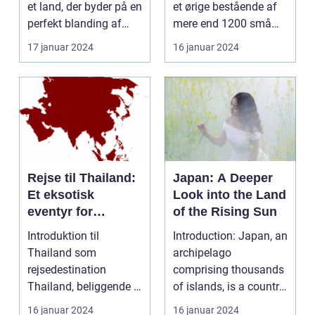
et land, der byder på en
et ørige bestående af
perfekt blanding af
mere end 1200 små
moderne tek...
øer i Det Indiske O...
17 januar 2024
16 januar 2024
Rejse til Thailand:
Japan: A Deeper
Et eksotisk
Look into the Land
eventyr for
of the Rising Sun
rejsende og
Introduktion til
Introduction: Japan, an
eventyrlystne
Thailand som
archipelago
rejsedestination
comprising thousands
Thailand, beliggende i
of islands, is a country
hjertet af Sydøstasien,
deeply rooted in r...
16 januar 2024
16 januar 2024