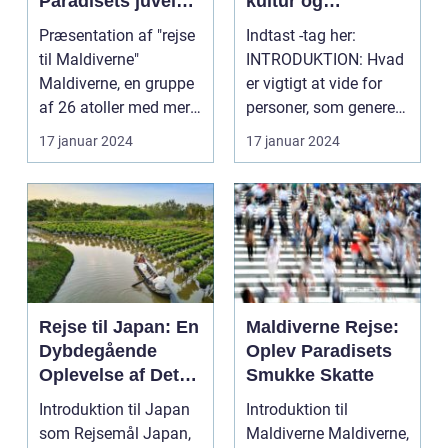
Paradisets juveler
kultur og
venter dig
naturskønhed
Præsentation af "rejse
Indtast -tag her:
til Maldiverne"
INTRODUKTION: Hvad
Maldiverne, en gruppe
er vigtigt at vide for
af 26 atoller med mere
personer, som generelt
end 1.000 øer, ...
er interessered...
17 januar 2024
17 januar 2024
Rejse til Japan: En
Maldiverne Rejse:
Dybdegående
Oplev Paradisets
Oplevelse af Det
Smukke Skatte
Fascinerende Øst
Introduktion til Japan
Introduktion til
som Rejsemål Japan,
Maldiverne Maldiverne,